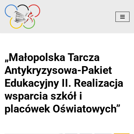
do
treści
Przejdź
do
treści
„Małopolska Tarcza
Antykryzysowa-Pakiet
Edukacyjny II. Realizacja
wsparcia szkół i
placówek Oświatowych”