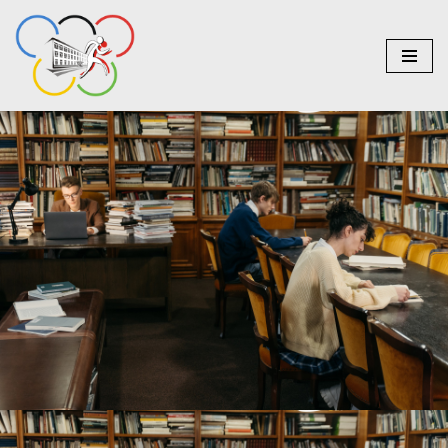
do
treści
Przejdź
do
treści