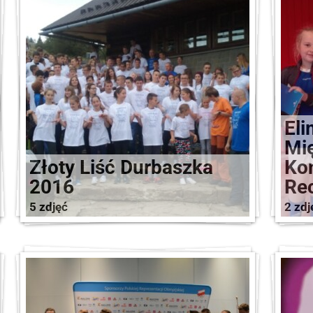
Eli
Mi
Złoty Liść Durbaszka
Ko
2016
Rec
5 zdjęć
2 zdj