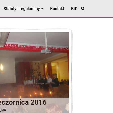
Statuty i regulaminy
Kontakt
BIP
Statut Szkoły
Klauzula RODO
eczornica 2016
jęć