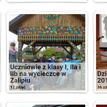
Uczniowie z klasy I, IIa i
IIb na wycieczce w
Dzi
Zalipiu
20
17 zdjęć
36 zd