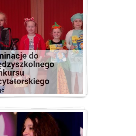
minacje do
ędzyszkolnego
nkursu
ytatorskiego
ęć