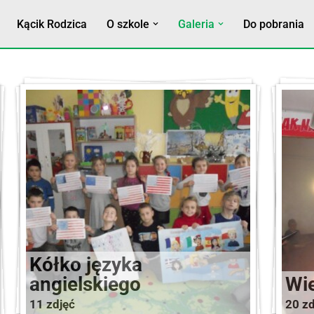
Kącik Rodzica
O szkole
Galeria
Do pobrania
Kółko języka
angielskiego
Wi
nej
11 zdjęć
20 zd