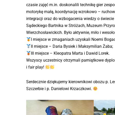
czasie zajęć m.in. doskonalili technikę gier zesp
motorykę małą, koordynację wzrokowo – ruchową
integracji oraz do wzbogacenia wiedzy o świecie 
Sądeckiego Bartnika w Stróżach, Muzeum Przyro
Wierzchosławickich. Było aktywnie, miło i wesoł
I miejsce w zmaganiach uzyskali Noemi Bogac
II miejsce – Daria Bysiek i Maksymilian Żaba;
III miejsce – Kleopatra Marta i Dawid Lorek.
Wszyscy uczestnicy otrzymali pamiątkowe dyplo
i fair play!
Serdecznie dziękujemy kierownikowi obozu p. L
Szczerbie i p. Danielowi Krzaczkowi.