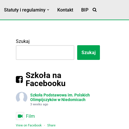
Statuty i regulaminy
Kontakt
BIP
Statut Szkoły
Klauzula RODO
Szukaj
Szukaj
Szkoła na
Facebooku
Szkoła Podstawowa im. Polskich
Olimpijczyków w Niedomicach
3 weeks ago
Film
View on Facebook
·
Share