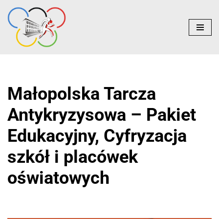
do
treści
Przejdź
do
treści
Małopolska Tarcza
Antykryzysowa – Pakiet
Edukacyjny, Cyfryzacja
szkół i placówek
oświatowych