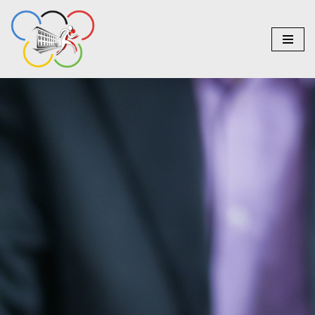
do
treści
Przejdź
do
treści