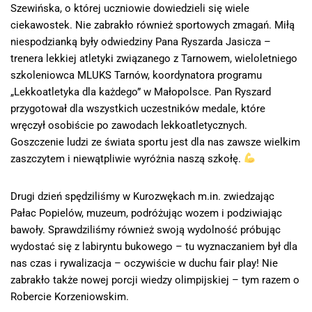
Szewińska, o której uczniowie dowiedzieli się wiele
ciekawostek. Nie zabrakło również sportowych zmagań. Miłą
niespodzianką były odwiedziny Pana Ryszarda Jasicza –
trenera lekkiej atletyki związanego z Tarnowem, wieloletniego
szkoleniowca MLUKS Tarnów, koordynatora programu
„Lekkoatletyka dla każdego” w Małopolsce. Pan Ryszard
przygotował dla wszystkich uczestników medale, które
wręczył osobiście po zawodach lekkoatletycznych.
Goszczenie ludzi ze świata sportu jest dla nas zawsze wielkim
zaszczytem i niewątpliwie wyróżnia naszą szkołę.
Drugi dzień spędziliśmy w Kurozwękach m.in. zwiedzając
Pałac Popielów, muzeum, podróżując wozem i podziwiając
bawoły. Sprawdziliśmy również swoją wydolność próbując
wydostać się z labiryntu bukowego – tu wyznaczaniem był dla
nas czas i rywalizacja – oczywiście w duchu fair play! Nie
zabrakło także nowej porcji wiedzy olimpijskiej – tym razem o
Robercie Korzeniowskim.