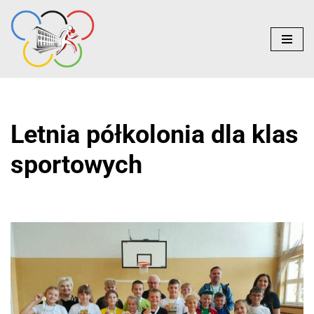
do
treści
Przejdź
do
treści
Letnia półkolonia dla klas
sportowych