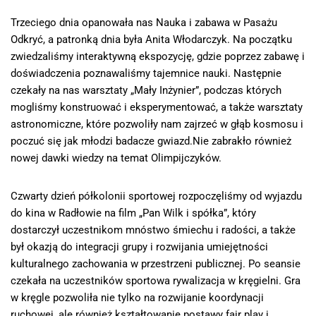
Trzeciego dnia opanowała nas Nauka i zabawa w Pasażu
Odkryć, a patronką dnia była Anita Włodarczyk. Na początku
zwiedzaliśmy interaktywną ekspozycję, gdzie poprzez zabawę i
doświadczenia poznawaliśmy tajemnice nauki. Następnie
czekały na nas warsztaty „Mały Inżynier”, podczas których
mogliśmy konstruować i eksperymentować, a także warsztaty
astronomiczne, które pozwoliły nam zajrzeć w głąb kosmosu i
poczuć się jak młodzi badacze gwiazd.Nie zabrakło również
nowej dawki wiedzy na temat Olimpijczyków.
Czwarty dzień półkolonii sportowej rozpoczęliśmy od wyjazdu
do kina w Radłowie na film „Pan Wilk i spółka”, który
dostarczył uczestnikom mnóstwo śmiechu i radości, a także
był okazją do integracji grupy i rozwijania umiejętności
kulturalnego zachowania w przestrzeni publicznej. Po seansie
czekała na uczestników sportowa rywalizacja w kręgielni. Gra
w kręgle pozwoliła nie tylko na rozwijanie koordynacji
ruchowej, ale również kształtowanie postawy fair play i