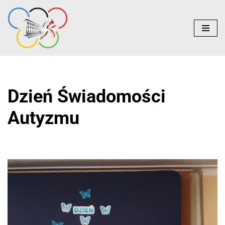
do
treści
Przejdź
do
treści
Dzień Świadomości
Autyzmu