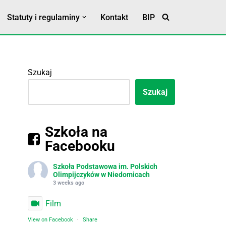
Statuty i regulaminy
Kontakt
BIP
Statut Szkoły
Klauzula RODO
Szukaj
Szukaj
Szkoła na
Facebooku
Szkoła Podstawowa im. Polskich
Olimpijczyków w Niedomicach
3 weeks ago
Film
View on Facebook
·
Share