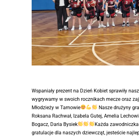
2018
2017
2016
2015
2014
2013
2012
Wspaniały prezent na Dzień Kobiet sprawiły nasze
wygrywamy w swoich rocznikach mecze oraz zajm
Młodzieży w Tarnowie
Nasze drużyny gra
Roksana Rachwał, Izabela Gutej, Amelia Lechowic
Bogacz, Daria Bysiek
Każda zawodniczka w
gratulacje dla naszych dziewcząt, jesteście najle