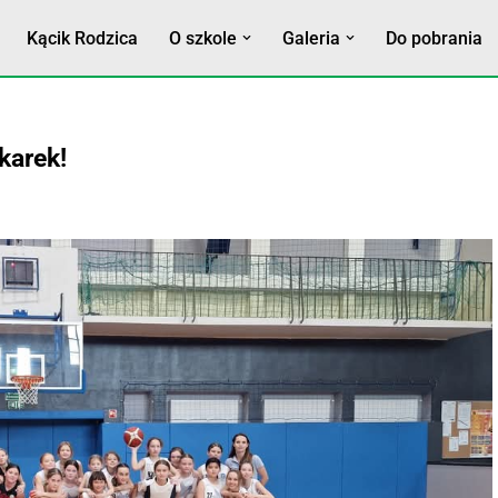
Kącik Rodzica
O szkole
Galeria
Do pobrania
karek!
nej