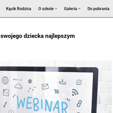
Kącik Rodzica
O szkole
Galeria
Do pobrania
a swojego dziecka najlepszym
nej