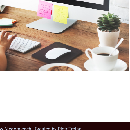
w Niedomicach | Created by
Piotr Trojan