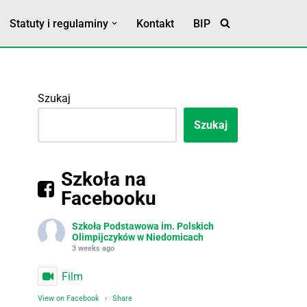
Statuty i regulaminy
Kontakt
BIP
Statut Szkoły
Klauzula RODO
Szukaj
Szukaj
Szkoła na
Facebooku
Szkoła Podstawowa im. Polskich
Olimpijczyków w Niedomicach
3 weeks ago
Film
View on Facebook
·
Share