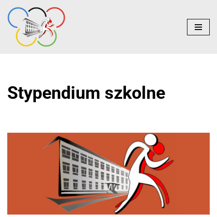
do
treści
Przejdź
do
treści
Stypendium szkolne