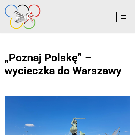
do
treści
Przejdź
do
treści
„Poznaj Polskę” –
wycieczka do Warszawy