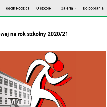
Kącik Rodzica
O szkole
Galeria
Do pobrania
owej na rok szkolny 2020/21
nej