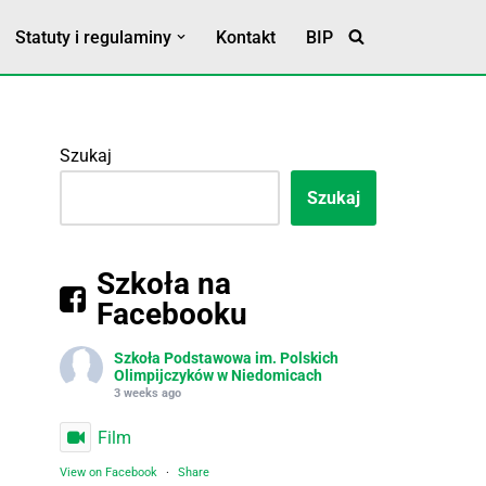
Statuty i regulaminy
Kontakt
BIP
Statut Szkoły
Klauzula RODO
Szukaj
Szukaj
Szkoła na
Facebooku
Szkoła Podstawowa im. Polskich
Olimpijczyków w Niedomicach
3 weeks ago
Film
View on Facebook
·
Share