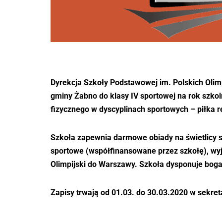
2018
2017
2016
2015
Dyrekcja Szkoły Podstawowej im. Polskich Oli
2014
gminy Żabno do klasy IV sportowej na rok szko
fizycznego w dyscyplinach sportowych – piłka 
2013
2012
Szkoła zapewnia darmowe obiady na świetlicy sz
sportowe (współfinansowane przez szkołę), wyj
Olimpijski do Warszawy. Szkoła dysponuje bo
Zapisy trwają od 01.03. do 30.03.2020 w sekret