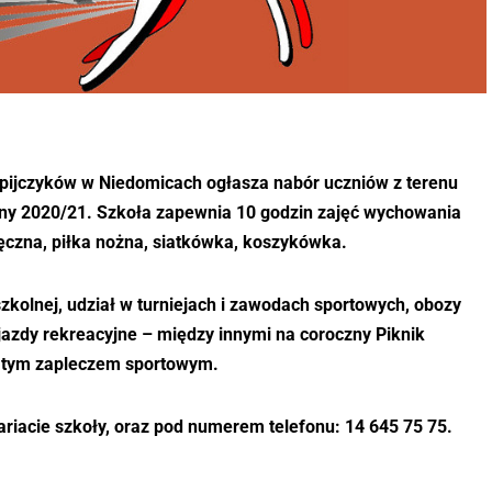
mpijczyków w Niedomicach ogłasza nabór uczniów z terenu
lny 2020/21. Szkoła zapewnia 10 godzin zajęć wychowania
ręczna, piłka nożna, siatkówka, koszykówka.
kolnej, udział w turniejach i zawodach sportowych, obozy
azdy rekreacyjne – między innymi na coroczny Piknik
gatym zapleczem sportowym.
ariacie szkoły, oraz pod numerem telefonu: 14 645 75 75.