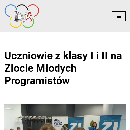
do
treści
Przejdź
do
treści
Uczniowie z klasy I i II na
Zlocie Młodych
Programistów