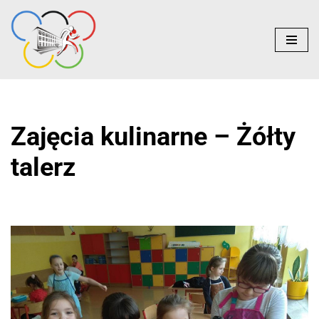
do
treści
Przejdź
do
treści
Zajęcia kulinarne – Żółty
talerz