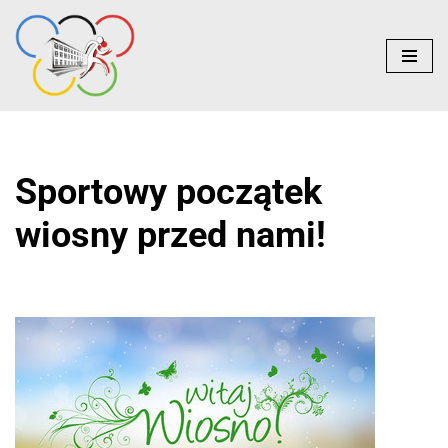
do
treści
Przejdź
do
treści
Sportowy początek
wiosny przed nami!