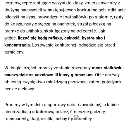
uczniów, reprezentujące wszystkie klasy, zmierzą swe siły z
drużyną nauczycieli w następujących konkurencjach: odbijanie
piłeczki na czas, prowadzenie footballówki po slalomie, rzuty
do kosza, rzuty obręczą na pachołek, strzał piłeczką na
bramkę do unihoka, skok łączony na odległość. Jak
widać,
liczyć się będą refleks, celność, bystre oko i
koncentracja
. Losowanie konkurencji odbędzie się przed
turniejem.
W drugiej części imprezy zostanie rozegrany
mecz siatkówki:
nauczyciele vs uczniowe III klasy gimnazjum
. Obie drużyny
obiecują zwycięstwo miażdżącą przewagą, zatem pojedynek
będzie ciekawy.
Prosimy w tym dniu o sportowy ubiór (zawodnicy), a kibice
niech zadbają o kolorową odzież, śmieszne gadżety,
transparenty, flagi, szaliki, bębny itp