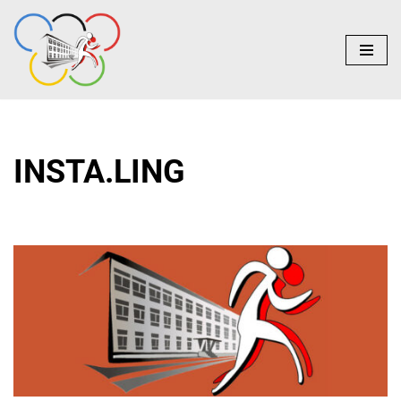
do
treści
Przejdź
do
treści
INSTA.LING