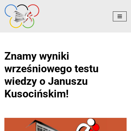
do
treści
Przejdź
do
treści
Znamy wyniki
wrześniowego testu
wiedzy o Januszu
Kusocińskim!