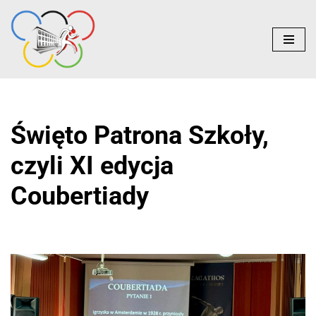
do
treści
Przejdź
do
treści
Święto Patrona Szkoły,
czyli XI edycja
Coubertiady