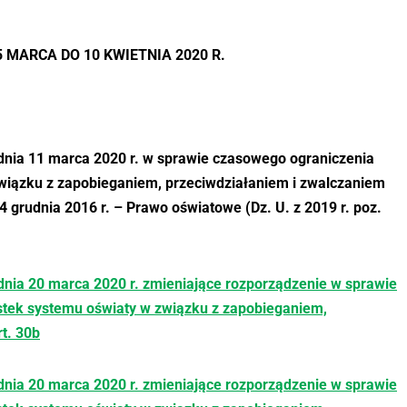
 MARCA DO 10 KWIETNIA 2020 R.
dnia 11 marca 2020 r. w sprawie czasowego ograniczenia
wiązku z zapobieganiem, przeciwdziałaniem i zwalczaniem
4 grudnia 2016 r. – Prawo oświatowe (Dz. U. z 2019 r. poz.
dnia 20 marca 2020 r. zmieniające rozporządzenie w sprawie
tek systemu oświaty w związku z zapobieganiem,
t. 30b
dnia 20 marca 2020 r. zmieniające rozporządzenie w sprawie