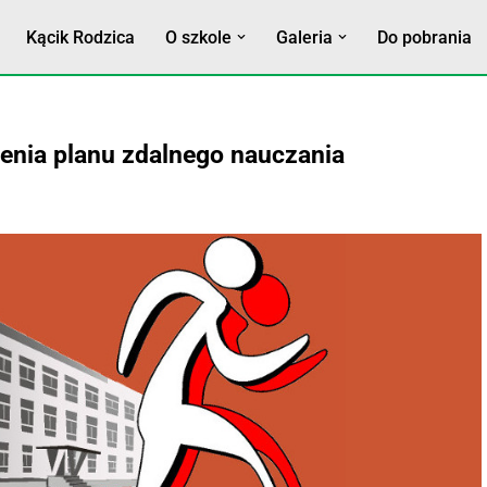
Kącik Rodzica
O szkole
Galeria
Do pobrania
enia planu zdalnego nauczania
nej