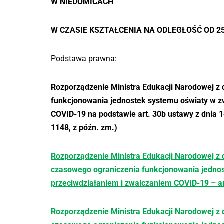
W NIEDOMICACH
W CZASIE KSZTAŁCENIA NA ODLEGŁOŚĆ OD 25
Podstawa prawna:
Rozporządzenie Ministra Edukacji Narodowej z 
funkcjonowania jednostek systemu oświaty w z
COVID-19 na podstawie art. 30b ustawy z dnia 1
1148, z późn. zm.)
Rozporządzenie Ministra Edukacji Narodowej z 
czasowego ograniczenia funkcjonowania jednos
przeciwdziałaniem i zwalczaniem COVID-19 – ar
Rozporządzenie Ministra Edukacji Narodowej z 