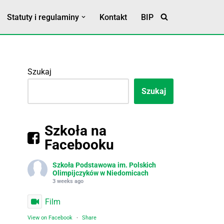
Statuty i regulaminy
Kontakt
BIP
Statut Szkoły
Klauzula RODO
Szukaj
Szukaj
Szkoła na
Facebooku
Szkoła Podstawowa im. Polskich
Olimpijczyków w Niedomicach
3 weeks ago
Film
View on Facebook
·
Share