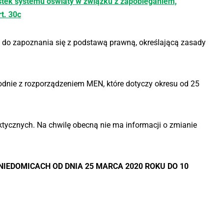
tek systemu oświaty w związku z zapobieganiem,
t. 30c
ą do zapoznania się z podstawą prawną, określającą zasady
odnie z rozporządzeniem MEN, które dotyczy okresu od 25
ktycznych. Na chwilę obecną nie ma informacji o zmianie
IEDOMICACH OD DNIA 25 MARCA 2020 ROKU DO 10